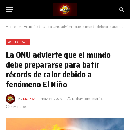
Home
»
Actualidad
»
La ONU advierte que el mundo debe prepararse para batir récords de calor debido a fenómeno El Niño
ACTUALIDAD
La ONU advierte que el mundo
debe prepararse para batir
récords de calor debido a
fenómeno El Niño
By
LIA FM
mayo 4, 2023
No hay comentarios
3 Mins Read