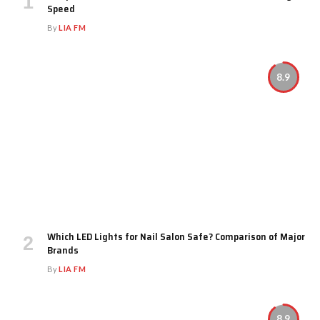
Speed
By
LIA FM
8.9
Which LED Lights for Nail Salon Safe? Comparison of Major
Brands
By
LIA FM
8.9