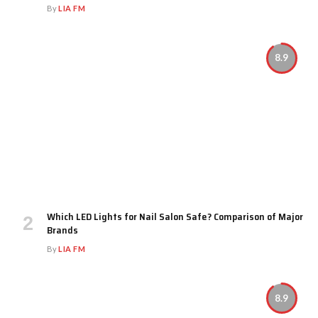
By
LIA FM
8.9
Which LED Lights for Nail Salon Safe? Comparison of Major
Brands
By
LIA FM
8.9