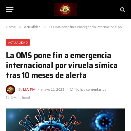
Home
»
Actualidad
»
La OMS pone fin a emergencia internacional por viruela símica tras 10 meses de alerta
ACTUALIDAD
La OMS pone fin a emergencia
internacional por viruela símica
tras 10 meses de alerta
By
LIA FM
mayo 11, 2023
No hay comentarios
3 Mins Read