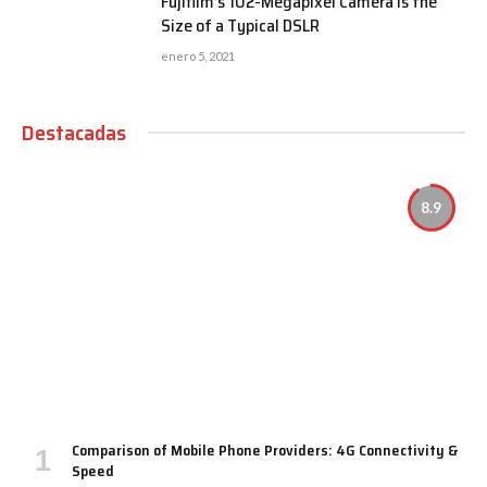
Fujifilm’s 102-Megapixel Camera is the
Size of a Typical DSLR
enero 5, 2021
Destacadas
8.9
Comparison of Mobile Phone Providers: 4G Connectivity &
Speed