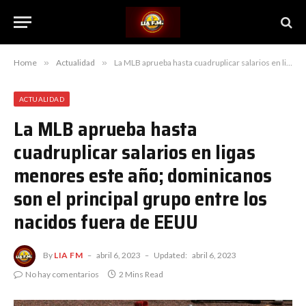
Home
»
Actualidad
»
La MLB aprueba hasta cuadruplicar salarios en ligas menores este año; dominicanos son el principal grupo entre los nacidos fuera de EEUU
ACTUALIDAD
La MLB aprueba hasta
cuadruplicar salarios en ligas
menores este año; dominicanos
son el principal grupo entre los
nacidos fuera de EEUU
By
LIA FM
abril 6, 2023
Updated:
abril 6, 2023
No hay comentarios
2 Mins Read