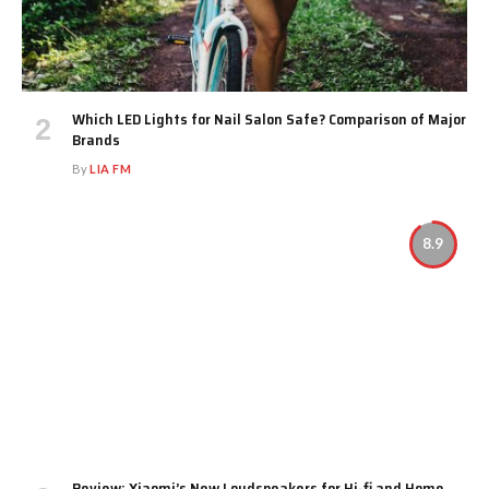
Which LED Lights for Nail Salon Safe? Comparison of Major
Brands
By
LIA FM
8.9
Review: Xiaomi’s New Loudspeakers for Hi-fi and Home