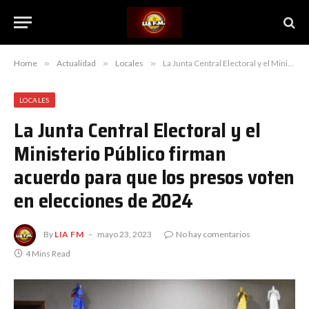
Home
»
Actualidad
»
Locales
»
La Junta Central Electoral y el Ministerio Público firman acuerdo para que los presos voten en elecciones de 2024
LOCALES
La Junta Central Electoral y el
Ministerio Público firman
acuerdo para que los presos voten
en elecciones de 2024
By
LIA FM
mayo 23, 2023
No hay comentarios
4 Mins Read