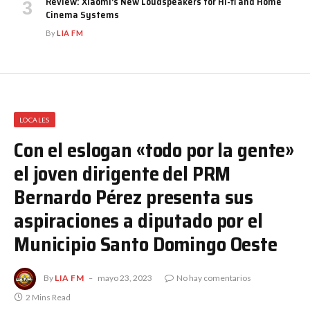
Review: Xiaomi’s New Loudspeakers for Hi-fi and Home
Cinema Systems
By
LIA FM
LOCALES
Con el eslogan «todo por la gente»
el joven dirigente del PRM
Bernardo Pérez presenta sus
aspiraciones a diputado por el
Municipio Santo Domingo Oeste
By
LIA FM
mayo 23, 2023
No hay comentarios
2 Mins Read