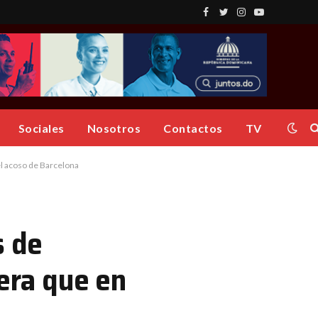
Facebook
Twitter
Instagram
YouTube
Sociales
Nosotros
Contactos
TV
el acoso de Barcelona
s de
pera que en