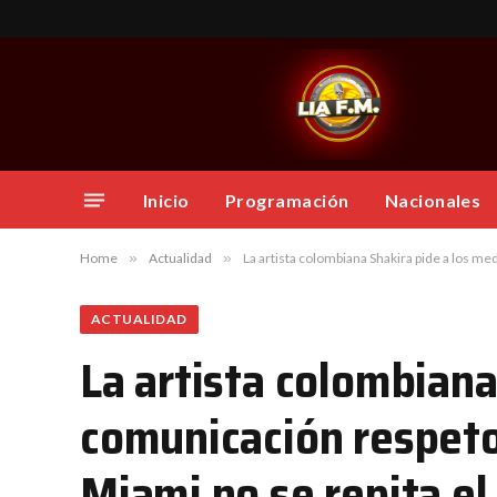
Inicio
Programación
Nacionales
Home
»
Actualidad
»
La artista colombiana Shakira pide a los me
ACTUALIDAD
La artista colombiana
comunicación respeto 
Miami no se repita el