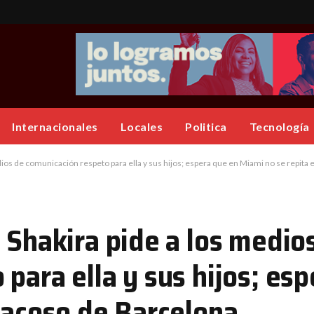
Internacionales
Locales
Politica
Tecnología
dios de comunicación respeto para ella y sus hijos; espera que en Miami no se repita 
 Shakira pide a los medio
para ella y sus hijos; es
 acoso de Barcelona