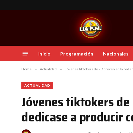
Inicio
Programación
Nacionales
Home
»
Actualidad
»
Jóvenes tiktokers de RD crecen en la red s
ACTUALIDAD
Jóvenes tiktokers de 
dedicase a producir 