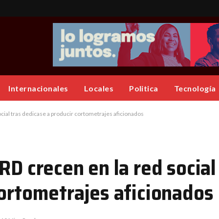
Internacionales
Locales
Politica
Tecnología
ocial tras dedicase a producir cortometrajes aficionados
RD crecen en la red social
cortometrajes aficionados