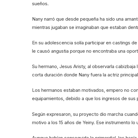
sueños.
Nany narró que desde pequeña ha sido una amante
mientras jugaban se imaginaban que estaban dentr
En su adolescencia solía participar en castings de 
le causó angustia porque no encontraba una oport
Su hermano, Jesus Aristy, al observarla cabizbaja 
corta duración donde Nany fuera la actriz principal
Los hermanos estaban motivados, empero no cont
equipamientos, debido a que los ingresos de sus p
Según expresaron, su proyecto dio marcha cuando
motivo a los 15 años de Yeiny. Ese instrumento lo u
Aunque habían conseguido lo primordial, les hacía 