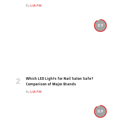
By
LIA FM
8.9
Which LED Lights for Nail Salon Safe?
Comparison of Major Brands
By
LIA FM
8.9