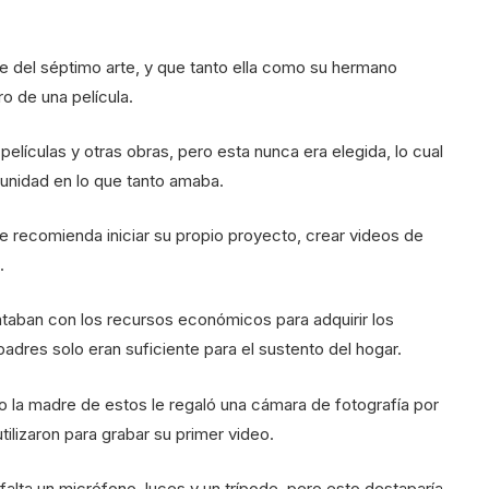
 del séptimo arte, y que tanto ella como su hermano
o de una película.
películas y otras obras, pero esta nunca era elegida, lo cual
unidad en lo que tanto amaba.
le recomienda iniciar su propio proyecto, crear videos de
.
aban con los recursos económicos para adquirir los
adres solo eran suficiente para el sustento del hogar.
 la madre de estos le regaló una cámara de fotografía por
tilizaron para grabar su primer video.
falta un micrófono, luces y un trípode, pero esto destaparía