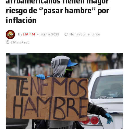
afroamericanos tienen mayor
riesgo de ‘’pasar hambre’’ por
inflación
By
LIA FM
abril 6, 2023
No hay comentarios
2 Mins Read