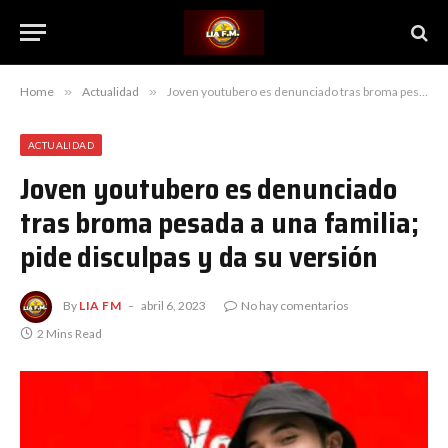
Home
»
Actualidad
»
Joven youtubero es denunciado tras broma pesada a una familia; pide disculpas y da su versión
ACTUALIDAD
Joven youtubero es denunciado
tras broma pesada a una familia;
pide disculpas y da su versión
By
LIA FM
abril 6, 2023
No hay comentarios
2 Mins Read