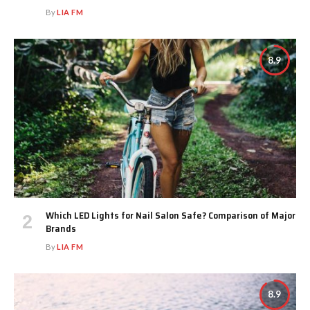
By
LIA FM
8.9
Which LED Lights for Nail Salon Safe? Comparison of Major
Brands
By
LIA FM
8.9