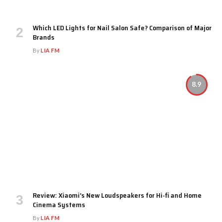
Which LED Lights for Nail Salon Safe? Comparison of Major
Brands
By
LIA FM
8.9
Review: Xiaomi’s New Loudspeakers for Hi-fi and Home
Cinema Systems
By
LIA FM