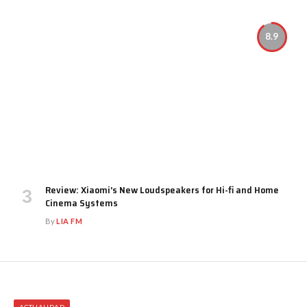
8.9
Review: Xiaomi’s New Loudspeakers for Hi-fi and Home
Cinema Systems
By
LIA FM