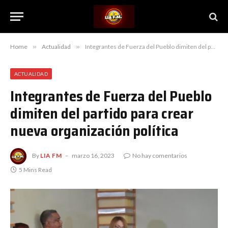
Home
»
Actualidad
»
Integrantes de Fuerza del Pueblo dimiten del partido para crear nueva organización política
ACTUALIDAD
Integrantes de Fuerza del Pueblo
dimiten del partido para crear
nueva organización política
By
LIA FM
marzo 16, 2023
No hay comentarios
5 Mins Read