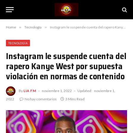
Home
»
Tecnología
»
Instagram le suspende cuenta del rapero Kanye West por supuesta violación en normas de contenido
TECNOLOGÍA
Instagram le suspende cuenta del
rapero Kanye West por supuesta
violación en normas de contenido
By
LIA FM
noviembre 1, 2022
Updated:
noviembre 1,
2022
No hay comentarios
3 Mins Read