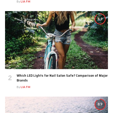
By
LIA FM
8.9
Which LED Lights for Nail Salon Safe? Comparison of Major
Brands
By
LIA FM
8.9