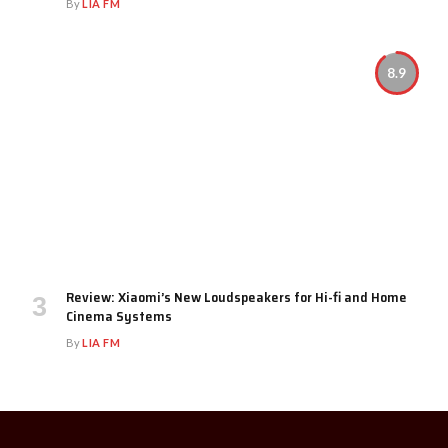
By
LIA FM
8.9
Review: Xiaomi’s New Loudspeakers for Hi-fi and Home
Cinema Systems
By
LIA FM