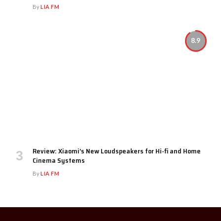
By
LIA FM
8.9
Review: Xiaomi’s New Loudspeakers for Hi-fi and Home
Cinema Systems
By
LIA FM