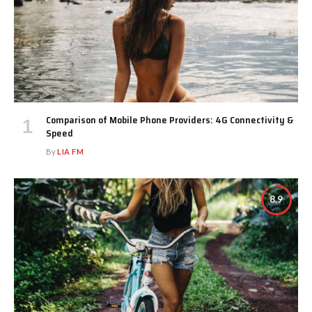
Comparison of Mobile Phone Providers: 4G Connectivity &
Speed
By
LIA FM
8.9