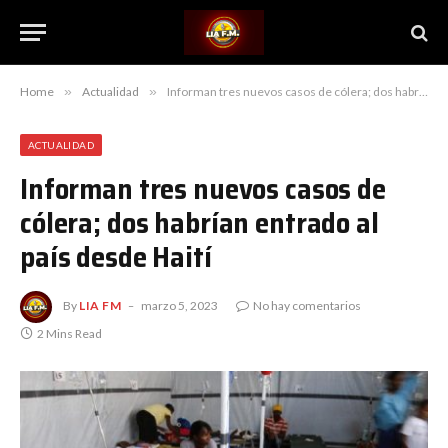
Home
»
Actualidad
»
Informan tres nuevos casos de cólera; dos habrían entrado al país desde Haití
ACTUALIDAD
Informan tres nuevos casos de
cólera; dos habrían entrado al
país desde Haití
By
LIA FM
marzo 5, 2023
No hay comentarios
2 Mins Read