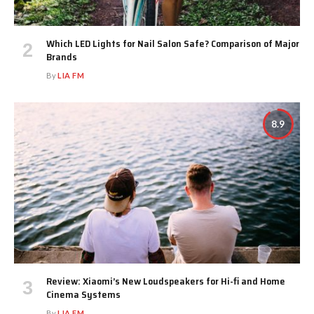
Which LED Lights for Nail Salon Safe? Comparison of Major
Brands
By
LIA FM
8.9
Review: Xiaomi’s New Loudspeakers for Hi-fi and Home
Cinema Systems
By
LIA FM