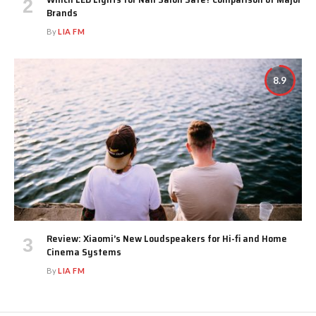
Brands
By
LIA FM
8.9
Review: Xiaomi’s New Loudspeakers for Hi-fi and Home
Cinema Systems
By
LIA FM