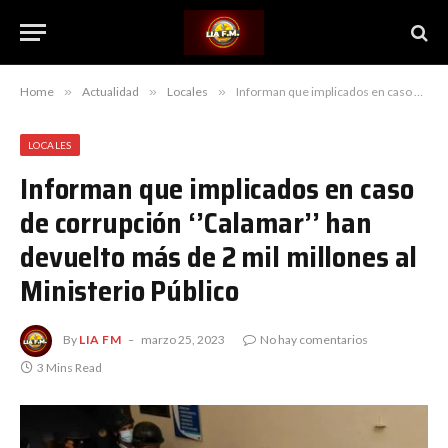
Home
»
Actualidad
»
Locales
»
Informan que implicados en caso de corrupción ‘’Calamar’’ han devuelto más de 2 mil millones al Ministerio Público
LOCALES
Informan que implicados en caso
de corrupción ‘’Calamar’’ han
devuelto más de 2 mil millones al
Ministerio Público
By
LIA FM
marzo 25, 2023
No hay comentarios
3 Mins Read