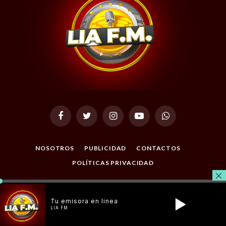
Facebook
Twitter
Instagram
YouTube
WhatsApp
NOSOTROS
PUBLICIDAD
CONTACTOS
POLÍTICAS PRIVACIDAD
© 2026 Todos los Derechos Reservados. Desarrollado por
Masterclic.Net
.
Tu emisora en linea
LIA FM