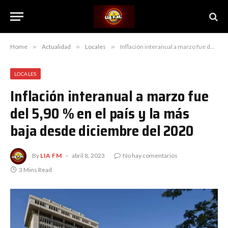
Home
»
Actualidad
»
Locales
»
Inflación interanual a marzo fue del 5,90 % en el país y la más baja desde diciembre del 2020
LOCALES
Inflación interanual a marzo fue
del 5,90 % en el país y la más
baja desde diciembre del 2020
By
LIA FM
abril 8, 2023
No hay comentarios
3 Mins Read