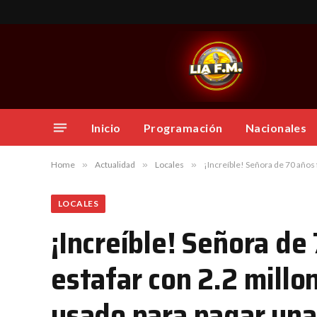
Inicio
Programación
Nacionales
Home
»
Actualidad
»
Locales
»
¡Increíble! Señora de 70 años 
LOCALES
¡Increíble! Señora de
estafar con 2.2 millon
usado para pagar una