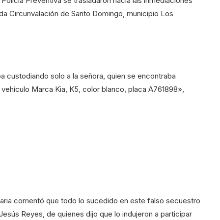
Policía Preventiva se trasladaron hacia las inmediaciones
ida Circunvalación de Santo Domingo, municipio Los
a custodiando solo a la señora, quien se encontraba
 vehículo Marca Kia, K5, color blanco, placa A761898»,
ntaria comentó que todo lo sucedido en este falso secuestro
Jesús Reyes, de quienes dijo que lo indujeron a participar