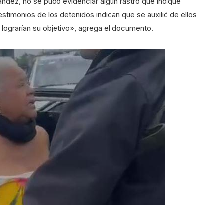
ández, no se pudo evidenciar algún rastro que indique
testimonios de los detenidos indican que se auxilió de ellos
e lograrían su objetivo», agrega el documento.