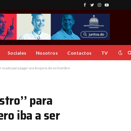
Facebook
Twitter
Instagram
YouTube
Sociales
Nosotros
Contactos
TV
ser usado para pagar una brujería de un hombre
stro’’ para
ero iba a ser