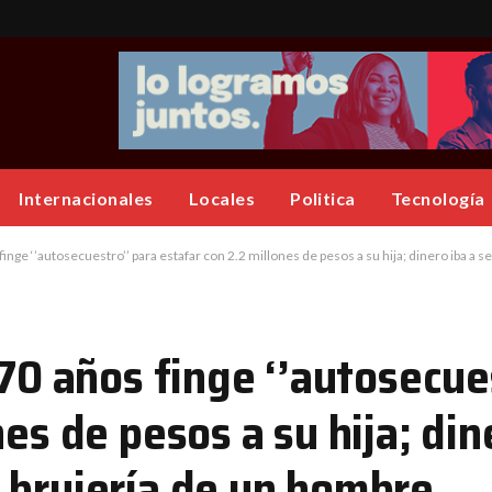
Internacionales
Locales
Politica
Tecnología
finge ‘’autosecuestro’’ para estafar con 2.2 millones de pesos a su hija; dinero iba a 
 70 años finge ‘’autosecue
es de pesos a su hija; din
 brujería de un hombre