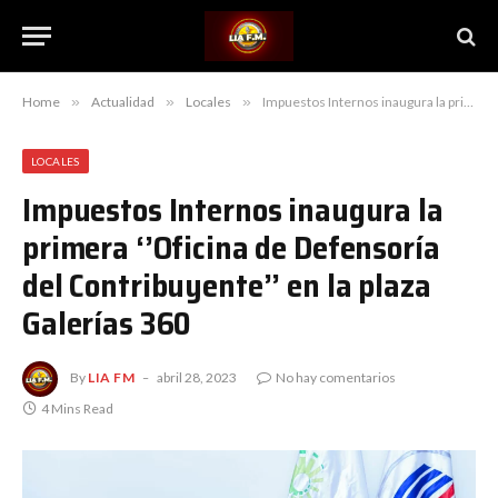
Home
»
Actualidad
»
Locales
»
Impuestos Internos inaugura la primera ‘’Oficina de Defensoría del Contribuyente’’ en la plaza Galerías 360
LOCALES
Impuestos Internos inaugura la
primera ‘’Oficina de Defensoría
del Contribuyente’’ en la plaza
Galerías 360
By
LIA FM
abril 28, 2023
No hay comentarios
4 Mins Read