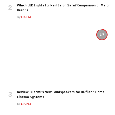
Which LED Lights for Nail Salon Safe? Comparison of Major
Brands
By
LIA FM
8.9
Review: Xiaomi’s New Loudspeakers for Hi-fi and Home
Cinema Systems
By
LIA FM