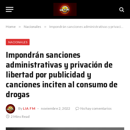
Home
»
Nacionales
»
Impondrán sanciones administrativas y privación de libertad por publicidad y canciones inciten al consumo de drogas
NACIONALES
Impondrán sanciones
administrativas y privación de
libertad por publicidad y
canciones inciten al consumo de
drogas
By
LIA FM
noviembre 2, 2022
No hay comentarios
2 Mins Read