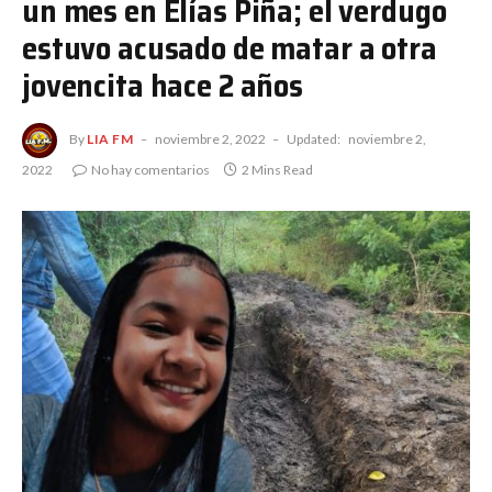
un mes en Elías Piña; el verdugo
estuvo acusado de matar a otra
jovencita hace 2 años
By
LIA FM
noviembre 2, 2022
Updated:
noviembre 2,
2022
No hay comentarios
2 Mins Read