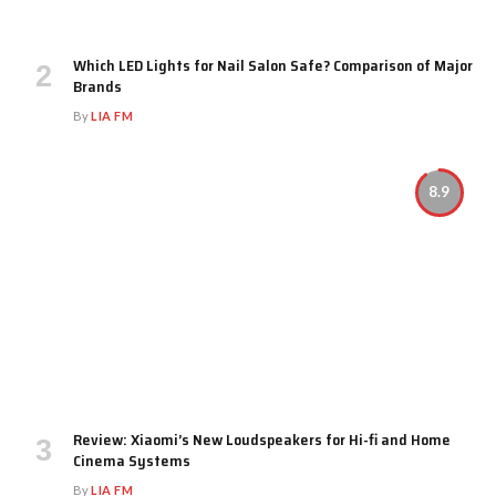
Which LED Lights for Nail Salon Safe? Comparison of Major
Brands
By
LIA FM
8.9
Review: Xiaomi’s New Loudspeakers for Hi-fi and Home
Cinema Systems
By
LIA FM