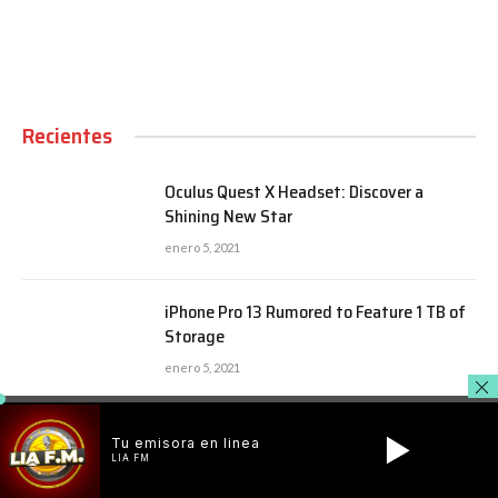
Recientes
Oculus Quest X Headset: Discover a
Shining New Star
enero 5, 2021
iPhone Pro 13 Rumored to Feature 1 TB of
Storage
enero 5, 2021
Fujifilm’s 102-Megapixel Camera is the
Tu emisora en linea
Size of a Typical DSLR
LIA FM
enero 5, 2021