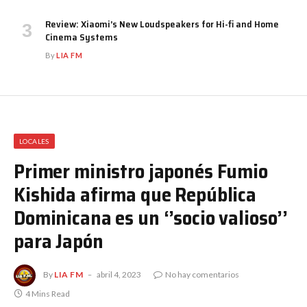
Review: Xiaomi’s New Loudspeakers for Hi-fi and Home
Cinema Systems
By
LIA FM
LOCALES
Primer ministro japonés Fumio
Kishida afirma que República
Dominicana es un ‘’socio valioso’’
para Japón
By
LIA FM
abril 4, 2023
No hay comentarios
4 Mins Read