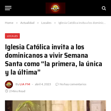
Home
»
Actualidad
»
Locales
»
Iglesia Católica invita a los dominicanos a vivir Semana Santa como “la primera, la única y la última”
LOCALES
Iglesia Católica invita a los
dominicanos a vivir Semana
Santa como “la primera, la única
y la última”
By
LIA FM
abril 4, 2023
No hay comentarios
2 Mins Read