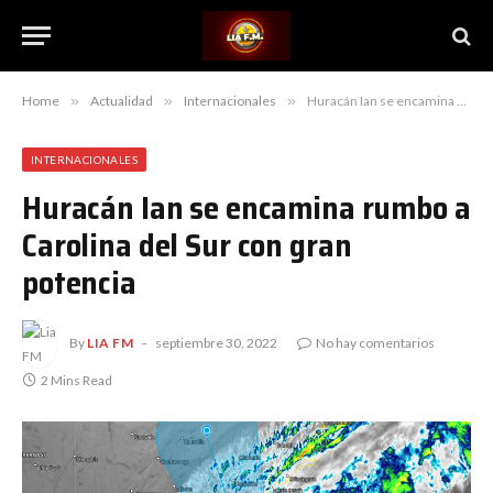
Home
»
Actualidad
»
Internacionales
»
Huracán Ian se encamina rumbo a Carolina del Sur con gran potencia
INTERNACIONALES
Huracán Ian se encamina rumbo a
Carolina del Sur con gran
potencia
By
LIA FM
septiembre 30, 2022
No hay comentarios
2 Mins Read