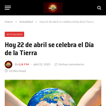
Home
»
Actualidad
»
Hoy 22 de abril se celebra el Día de la Tierra
ACTUALIDAD
Hoy 22 de abril se celebra el Día
de la Tierra
By
LIA FM
abril 22, 2023
No hay comentarios
12 Mins Read