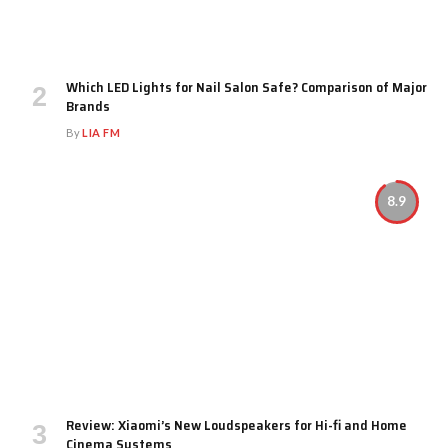
Which LED Lights for Nail Salon Safe? Comparison of Major
Brands
By
LIA FM
8.9
Review: Xiaomi’s New Loudspeakers for Hi-fi and Home
Cinema Systems