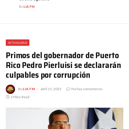
By
LIA FM
ACTUALIDAD
Primos del gobernador de Puerto
Rico Pedro Pierluisi se declararán
culpables por corrupción
By
LIA FM
abril 11, 2023
No hay comentarios
2 Mins Read