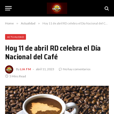
Home
»
Actualidad
»
Hoy 11 de abril RD celebra el Día Nacional del Café
ACTUALIDAD
Hoy 11 de abril RD celebra el Día
Nacional del Café
By
LIA FM
abril 11, 2023
No hay comentarios
5 Mins Read