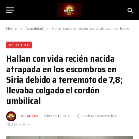
Home
»
Actualidad
»
Hallan con vida recién nacida atrapada en los escombros en Siria debido a terremoto de 7,8; llevaba colgado el cordón umbilical
ACTUALIDAD
Hallan con vida recién nacida
atrapada en los escombros en
Siria debido a terremoto de 7,8;
llevaba colgado el cordón
umbilical
By
LIA FM
febrero 12, 2023
No hay comentarios
3 Mins Read