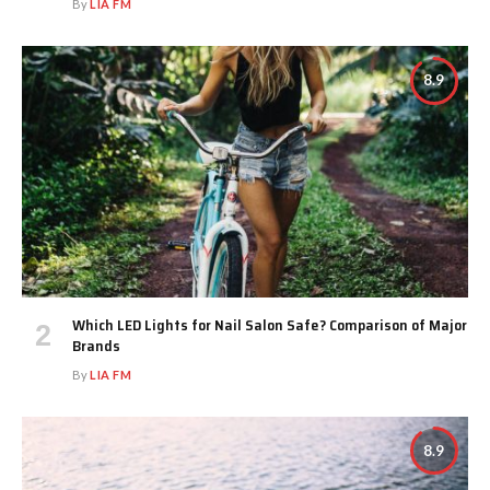
By
LIA FM
8.9
Which LED Lights for Nail Salon Safe? Comparison of Major
Brands
By
LIA FM
8.9