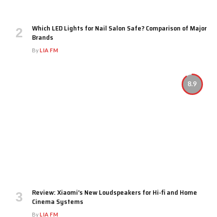
Which LED Lights for Nail Salon Safe? Comparison of Major
Brands
By
LIA FM
8.9
Review: Xiaomi’s New Loudspeakers for Hi-fi and Home
Cinema Systems
By
LIA FM