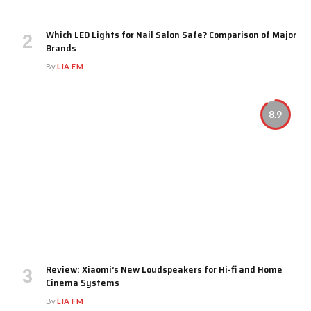
Which LED Lights for Nail Salon Safe? Comparison of Major
Brands
By
LIA FM
8.9
Review: Xiaomi’s New Loudspeakers for Hi-fi and Home
Cinema Systems
By
LIA FM