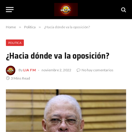
Home
»
Politica
»
¿Hacia dónde va la oposición?
POLITICA
¿Hacia dónde va la oposición?
By
LIA FM
noviembre 2, 2022
No hay comentarios
3 Mins Read