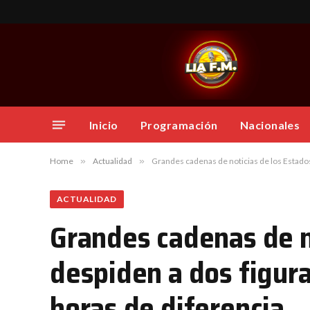
Inicio
Programación
Nacionales
Home
»
Actualidad
»
Grandes cadenas de noticias de los Estados
ACTUALIDAD
Grandes cadenas de n
despiden a dos figura
horas de diferencia