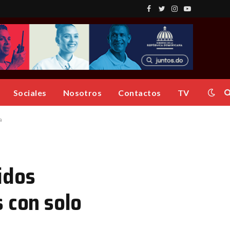
Facebook
Twitter
Instagram
YouTube
Sociales
Nosotros
Contactos
TV
a
idos
 con solo