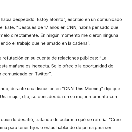
abía despedido. Estoy atónito”, escribió en un comunicado
 del Este. “Después de 17 años en CNN, habría pensado que
círmelo directamente. En ningún momento me dieron ninguna
iendo el trabajo que he amado en la cadena”.
refutación en su cuenta de relaciones públicas: “La
ta mañana es inexacta. Se le ofreció la oportunidad de
un comunicado en Twitter”.
do, durante una discusión en “CNN This Morning” dijo que
 “Una mujer, dijo, se consideraba en su mejor momento «en
uien lo desafió, tratando de aclarar a qué se refería: “Creo
ima para tener hijos o estás hablando de prima para ser