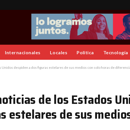
Internacionales
Locales
Politica
Tecnología
 Unidos despiden a dos figuras estelares de sus medios con solo horas de diferenci
oticias de los Estados Un
s estelares de sus medios