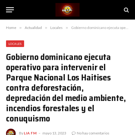
Home
»
Actualidad
»
Locales
»
Gobierno dominicano ejecuta operativo para intervenir el Parque Nacional Los Haitises contra deforestación, depredación del medio ambiente, incendios forestales y el conuquismo
LOCALES
Gobierno dominicano ejecuta
operativo para intervenir el
Parque Nacional Los Haitises
contra deforestación,
depredación del medio ambiente,
incendios forestales y el
conuquismo
By
LIA FM
mayo 13, 2023
No hay comentarios