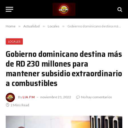
Home
»
Actualidad
»
Locales
»
Gobierno dominicano destina más de RD 230 millones para mantener subsidio extraordinario a combustibles
LOCALES
Gobierno dominicano destina más
de RD 230 millones para
mantener subsidio extraordinario
a combustibles
By
LIA FM
noviembre 21, 2022
No hay comentarios
2 Mins Read