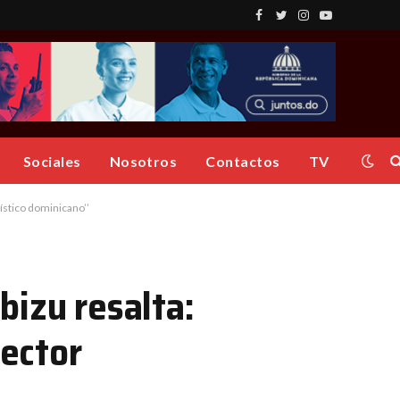
Facebook
Twitter
Instagram
YouTube
Sociales
Nosotros
Contactos
TV
rístico dominicano’’
bizu resalta:
sector