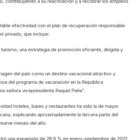
do, contribuyendo a su reactivación y a recobrar los empleos
otable efectividad con el plan de recuperación responsable
or privado, que incluye:
 turismo, una estrategia de promoción eficiente, dirigida y
imagen del país como un destino vacacional atractivo y
tosa del programa de vacunación en la República
sima señora vicepresidenta Raquel Peña”.
ividad hoteles, bares y restaurantes ha sido la de mayor
icana, explicando aproximadamente la tercera parte del
 nueve meses del año.
gistró una expansión de 28.9 % en enero-septiembre de 2022,