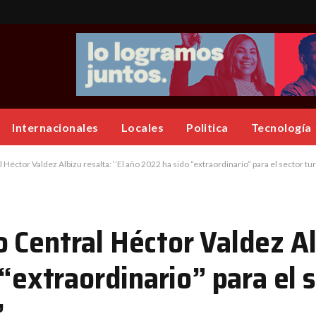
Internacionales
Locales
Politica
Tecnología
éctor Valdez Albizu resalta: ‘’El año 2022 ha sido “extraordinario” para el sector tu
 Central Héctor Valdez Al
 “extraordinario” para el 
’