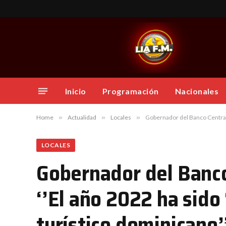
Inicio
Programación
Nacionales
Home
»
Actualidad
»
Locales
»
Gobernador del Banco Central H
LOCALES
Gobernador del Banco
‘’El año 2022 ha sido
turístico dominicano’