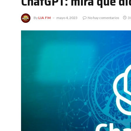
ChatGPT: mira que di
By
LIA FM
mayo 4, 2023
No hay comentarios
3