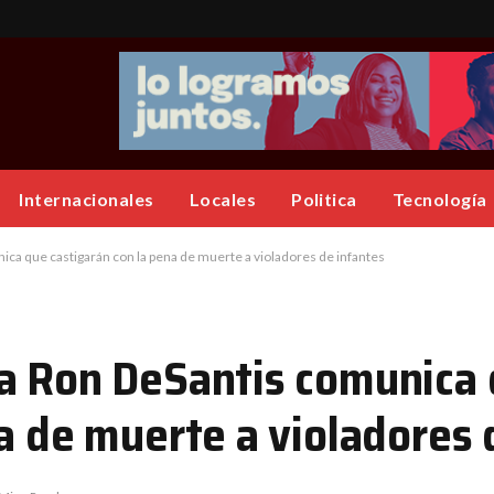
Internacionales
Locales
Politica
Tecnología
ca que castigarán con la pena de muerte a violadores de infantes
da Ron DeSantis comunica
a de muerte a violadores 