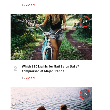
By
LIA FM
8.9
Which LED Lights for Nail Salon Safe?
Comparison of Major Brands
By
LIA FM
8.9