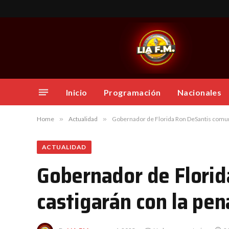
Inicio
Programación
Nacionales
Home
»
Actualidad
»
Gobernador de Florida Ron DeSantis comuni
ACTUALIDAD
Gobernador de Flori
castigarán con la pen