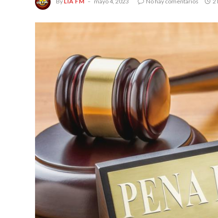
By
LIA FM
mayo 4, 2023
No hay comentarios
2