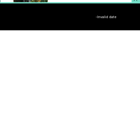
Discover a Shining New Star
enero 5, 2021
-Invalid date
iPhone Pro 13 Rumored to
Feature 1 TB of Storage
enero 5, 2021
Fujifilm’s 102-Megapixel
Camera is the Size of a Typical
DSLR
enero 5, 2021
Destacadas
8.9