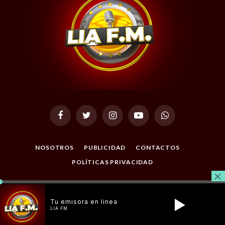
Facebook
Twitter
Instagram
YouTube
WhatsApp
NOSOTROS
PUBLICIDAD
CONTACTOS
POLÍTICAS PRIVACIDAD
© 2026 Todos los Derechos Reservados. Desarrollado por
Masterclic.Net
.
Tu emisora en linea
LIA FM