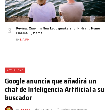
Review: Xiaomi’s New Loudspeakers for Hi-fi and Home
Cinema Systems
By
LIA FM
ACTUALIDAD
Google anuncia que añadirá un
chat de Inteligencia Artificial a su
buscador
By
LIA FM
abril 11, 2023
No hay comentarios