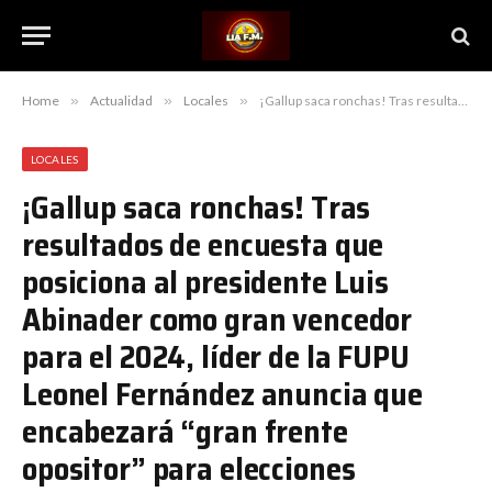
Home
»
Actualidad
»
Locales
»
¡Gallup saca ronchas! Tras resultados de encuesta que posiciona al presidente Luis Abinader como gran vencedor para el 2024, líder de la FUPU Leonel Fernández anuncia que encabezará “gran frente opositor” para elecciones
LOCALES
¡Gallup saca ronchas! Tras
resultados de encuesta que
posiciona al presidente Luis
Abinader como gran vencedor
para el 2024, líder de la FUPU
Leonel Fernández anuncia que
encabezará “gran frente
opositor” para elecciones