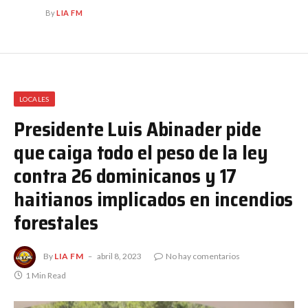
By
LIA FM
LOCALES
Presidente Luis Abinader pide
que caiga todo el peso de la ley
contra 26 dominicanos y 17
haitianos implicados en incendios
forestales
By
LIA FM
abril 8, 2023
No hay comentarios
1 Min Read