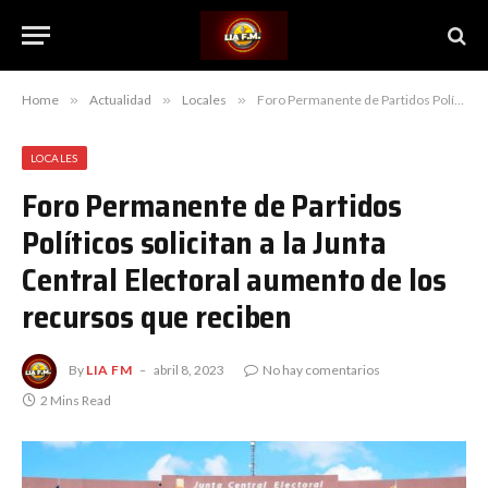
Home
»
Actualidad
»
Locales
»
Foro Permanente de Partidos Políticos solicitan a la Junta Central Electoral aumento de los recursos que reciben
LOCALES
Foro Permanente de Partidos
Políticos solicitan a la Junta
Central Electoral aumento de los
recursos que reciben
By
LIA FM
abril 8, 2023
No hay comentarios
2 Mins Read