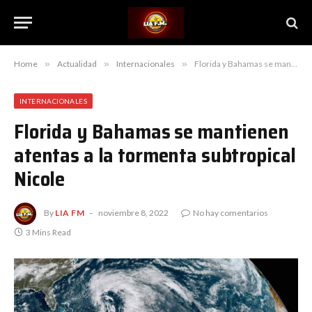
Home
»
Actualidad
»
Internacionales
»
Florida y Bahamas se mantienen atentas a la tormenta subtropical Nicole
INTERNACIONALES
Florida y Bahamas se mantienen
atentas a la tormenta subtropical
Nicole
By
LIA FM
noviembre 8, 2022
No hay comentarios
3 Mins Read