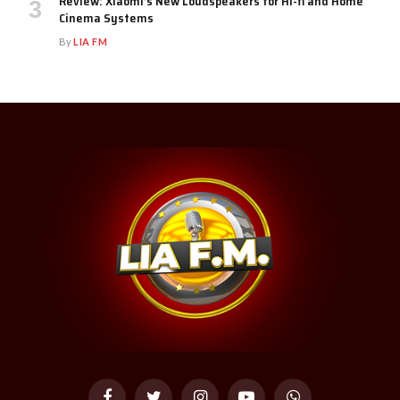
Review: Xiaomi’s New Loudspeakers for Hi-fi and Home
Cinema Systems
By
LIA FM