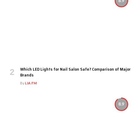
8.9
Which LED Lights for Nail Salon Safe? Comparison of Major
Brands
By
LIA FM
8.9