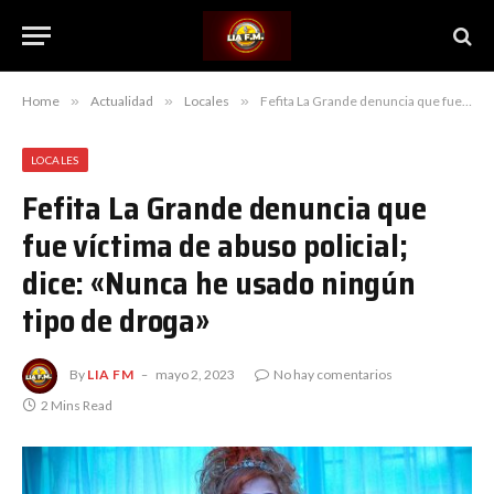
Home
»
Actualidad
»
Locales
»
Fefita La Grande denuncia que fue víctima de abuso policial; dice: «Nunca he usado ningún tipo de droga»
LOCALES
Fefita La Grande denuncia que
fue víctima de abuso policial;
dice: «Nunca he usado ningún
tipo de droga»
By
LIA FM
mayo 2, 2023
No hay comentarios
2 Mins Read