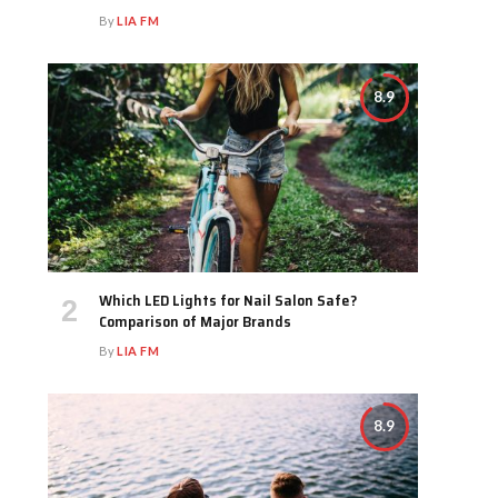
By
LIA FM
8.9
Which LED Lights for Nail Salon Safe?
Comparison of Major Brands
By
LIA FM
8.9