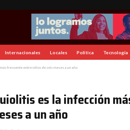
Internacionales
Locales
Politica
Tecnología
ón más frecuente entre niños de seis meses a un año
uiolitis es la infección m
meses a un año