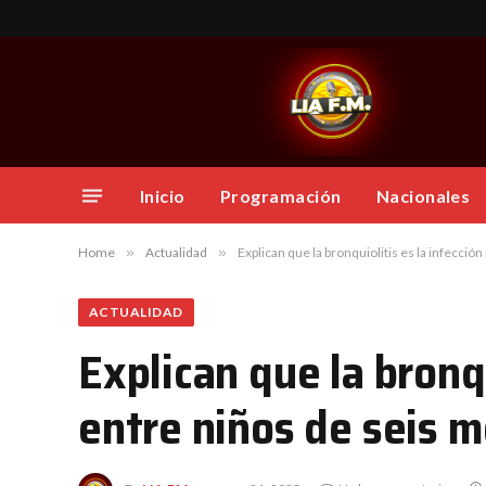
Inicio
Programación
Nacionales
Home
»
Actualidad
»
Explican que la bronquiolitis es la infecci
ACTUALIDAD
Explican que la bronq
entre niños de seis 