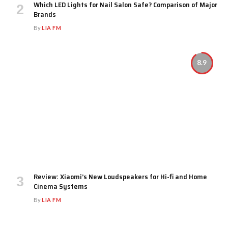
Which LED Lights for Nail Salon Safe? Comparison of Major
Brands
By
LIA FM
8.9
Review: Xiaomi’s New Loudspeakers for Hi-fi and Home
Cinema Systems
By
LIA FM