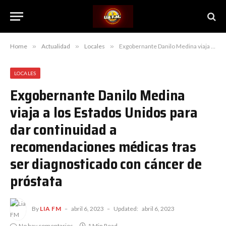
Home
»
Actualidad
»
Locales
»
Exgobernante Danilo Medina viaja a los Estados Unidos para dar continuidad a recomendaciones médicas tras ser diagnosticado con cáncer de próstata
LOCALES
Exgobernante Danilo Medina
viaja a los Estados Unidos para
dar continuidad a
recomendaciones médicas tras
ser diagnosticado con cáncer de
próstata
By
LIA FM
abril 6, 2023
Updated:
abril 6, 2023
No hay comentarios
1 Min Read