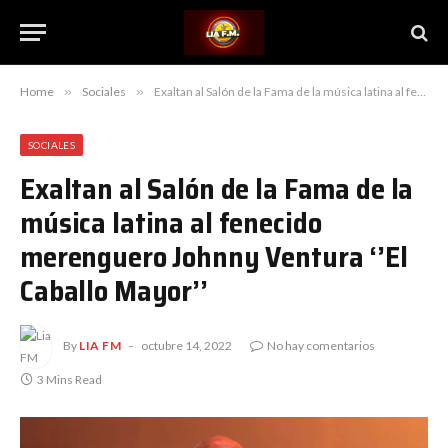
Home
»
Sociales
»
Exaltan al Salón de la Fama de la música latina al fenecido merenguero Johnny Ventura ‘’El Caballo Mayor’’
SOCIALES
Exaltan al Salón de la Fama de la
música latina al fenecido
merenguero Johnny Ventura ‘’El
Caballo Mayor’’
By
LIA FM
octubre 14, 2022
No hay comentarios
3 Mins Read