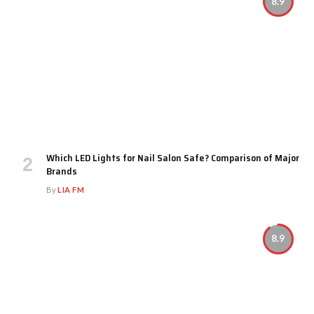
8.9
Which LED Lights for Nail Salon Safe? Comparison of Major
Brands
By
LIA FM
8.9