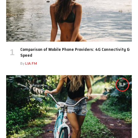
Comparison of Mobile Phone Providers: 4G Connectivity &
Speed
By
LIA FM
8.9