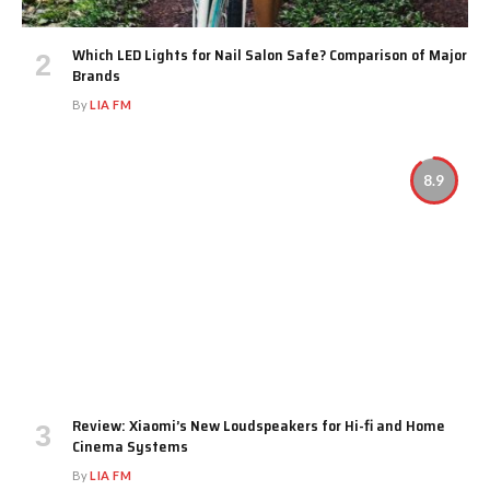
Which LED Lights for Nail Salon Safe? Comparison of Major
Brands
By
LIA FM
8.9
Review: Xiaomi’s New Loudspeakers for Hi-fi and Home
Cinema Systems
By
LIA FM