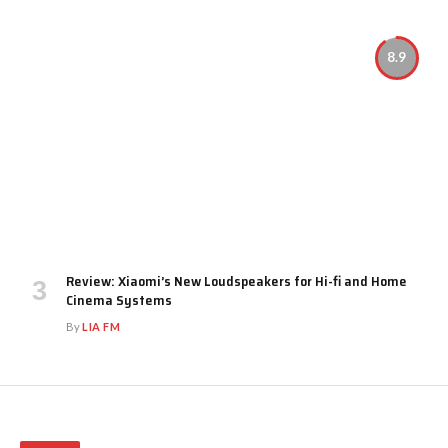
8.9
Review: Xiaomi’s New Loudspeakers for Hi-fi and Home
Cinema Systems
By
LIA FM