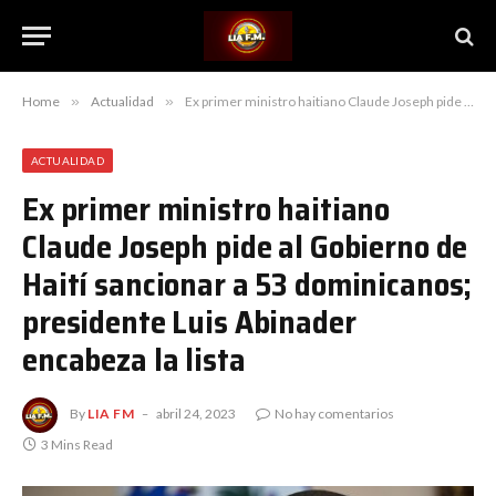
Home
»
Actualidad
»
Ex primer ministro haitiano Claude Joseph pide al Gobierno de Haití sancionar a 53 dominicanos; presidente Luis Abinader encabeza la lista
ACTUALIDAD
Ex primer ministro haitiano
Claude Joseph pide al Gobierno de
Haití sancionar a 53 dominicanos;
presidente Luis Abinader
encabeza la lista
By
LIA FM
abril 24, 2023
No hay comentarios
3 Mins Read