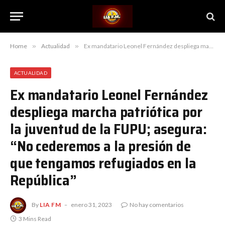
Home
»
Actualidad
»
Ex mandatario Leonel Fernández despliega marcha patriótica por la juventud de la FUPU; asegura: “No cederemos a la presión de que tengamos refugiados en la República”
ACTUALIDAD
Ex mandatario Leonel Fernández
despliega marcha patriótica por
la juventud de la FUPU; asegura:
“No cederemos a la presión de
que tengamos refugiados en la
República”
By
LIA FM
enero 31, 2023
No hay comentarios
3 Mins Read