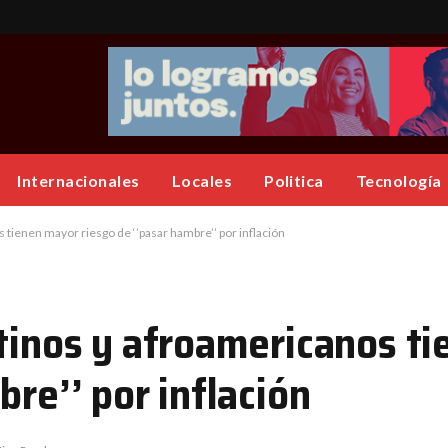
Internacionales
Locales
Politica
Tecnología
 tienen mayor riesgo de ‘’pasar hambre’’ por inflación
atinos y afroamericanos t
bre’’ por inflación