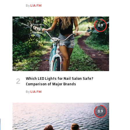
By
LIA FM
8.9
Which LED Lights for Nail Salon Safe?
Comparison of Major Brands
By
LIA FM
8.9