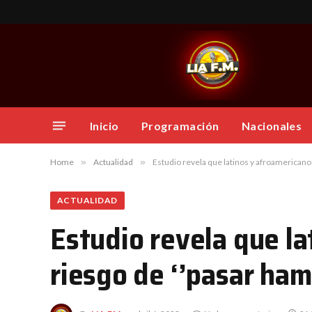
Inicio
Programación
Nacionales
Home
»
Actualidad
»
Estudio revela que latinos y afroamericanos
ACTUALIDAD
Estudio revela que l
riesgo de ‘’pasar ham