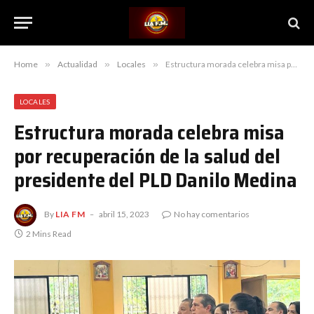
Home
»
Actualidad
»
Locales
»
Estructura morada celebra misa por recuperación de la salud del presidente del PLD Danilo Medina
LOCALES
Estructura morada celebra misa
por recuperación de la salud del
presidente del PLD Danilo Medina
By
LIA FM
abril 15, 2023
No hay comentarios
2 Mins Read