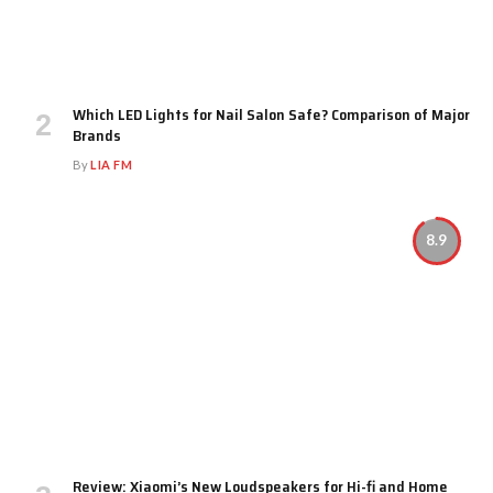
Which LED Lights for Nail Salon Safe? Comparison of Major
Brands
By
LIA FM
8.9
Review: Xiaomi’s New Loudspeakers for Hi-fi and Home