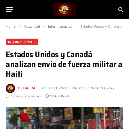
Home
»
Actualidad
»
Internacionales
»
Estados Unidos y Canadá analizan envío de fuerza militar a Haití
INTERNACIONALES
Estados Unidos y Canadá
analizan envío de fuerza militar a
Haití
By
LIA FM
octubre 31, 2022
Updated:
octubre 31, 2022
No hay comentarios
3 Mins Read