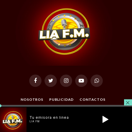
Facebook
Twitter
Instagram
YouTube
WhatsApp
NOSOTROS
PUBLICIDAD
CONTACTOS
POLÍTICAS PRIVACIDAD
Tu emisora en linea
LIA FM
© 2026 Todos los Derechos Reservados. Desarrollado por
Masterclic.Net
.