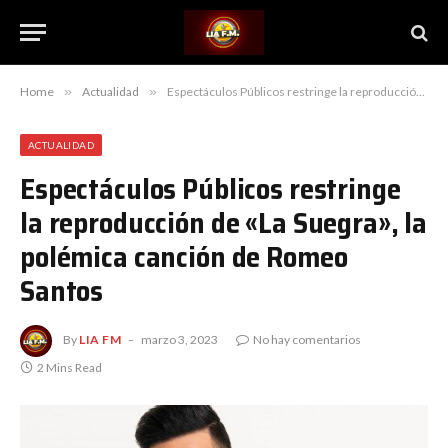
Home
»
Actualidad
»
Espectáculos Públicos restringe la reproducción de «La Suegra», la polémica canción de Romeo Santos
ACTUALIDAD
Espectáculos Públicos restringe
la reproducción de «La Suegra», la
polémica canción de Romeo
Santos
By
LIA FM
marzo 3, 2023
No hay comentarios
2 Mins Read