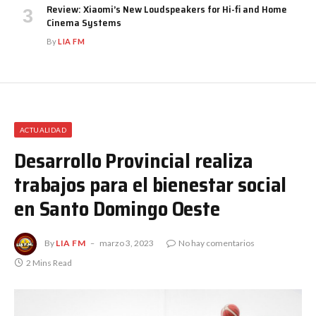
Review: Xiaomi’s New Loudspeakers for Hi-fi and Home
Cinema Systems
By
LIA FM
ACTUALIDAD
Desarrollo Provincial realiza
trabajos para el bienestar social
en Santo Domingo Oeste
By
LIA FM
marzo 3, 2023
No hay comentarios
2 Mins Read