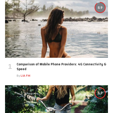
8.9
Comparison of Mobile Phone Providers: 4G Connectivity &
Speed
By
LIA FM
8.9