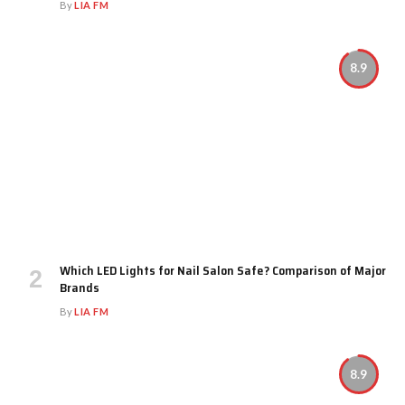
By
LIA FM
8.9
Which LED Lights for Nail Salon Safe? Comparison of Major
Brands
By
LIA FM
8.9