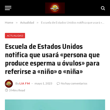
Home
»
Actualidad
»
Escuela de Estados Unidos notifica que usará «persona que produce esperma u óvulos» para referirse a «niño» o «niña»
ACTUALIDAD
Escuela de Estados Unidos
notifica que usará «persona que
produce esperma u óvulos» para
referirse a «niño» o «niña»
By
LIA FM
mayo 1, 2023
No hay comentarios
3 Mins Read