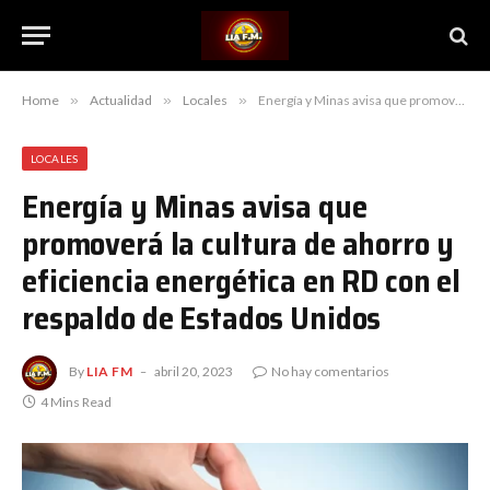
Home
»
Actualidad
»
Locales
»
Energía y Minas avisa que promoverá la cultura de ahorro y eficiencia energética en RD con el respaldo de Estados Unidos
LOCALES
Energía y Minas avisa que
promoverá la cultura de ahorro y
eficiencia energética en RD con el
respaldo de Estados Unidos
By
LIA FM
abril 20, 2023
No hay comentarios
4 Mins Read