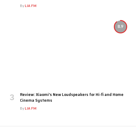
By
LIA FM
8.9
Review: Xiaomi’s New Loudspeakers for Hi-fi and Home
Cinema Systems
By
LIA FM