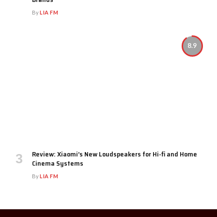
By
LIA FM
8.9
Review: Xiaomi’s New Loudspeakers for Hi-fi and Home
Cinema Systems
By
LIA FM