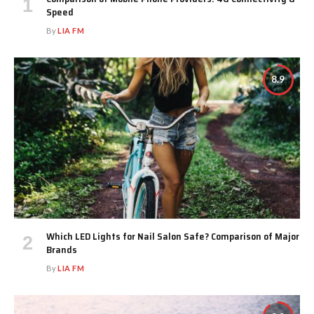
Speed
By
LIA FM
8.9
Which LED Lights for Nail Salon Safe? Comparison of Major
Brands
By
LIA FM