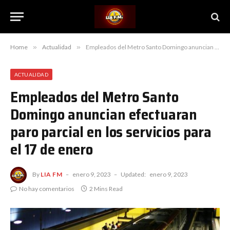
Home
»
Actualidad
»
Empleados del Metro Santo Domingo anuncian efectuaran paro parcial en los servicios para el 17 de enero
ACTUALIDAD
Empleados del Metro Santo
Domingo anuncian efectuaran
paro parcial en los servicios para
el 17 de enero
By
LIA FM
enero 9, 2023
Updated:
enero 9, 2023
No hay comentarios
2 Mins Read