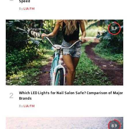
Speed
By
LIA FM
8.9
Which LED Lights for Nail Salon Safe? Comparison of Major
Brands
By
LIA FM
8.9