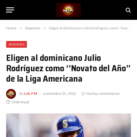
Home
»
Deportes
»
Eligen al dominicano Julio Rodríguez como ‘’Novato del Año’’ de la Liga Americana
DEPORTES
Eligen al dominicano Julio
Rodríguez como ‘’Novato del Año’’
de la Liga Americana
By
LIA FM
noviembre 15, 2022
No hay comentarios
1 Min Read