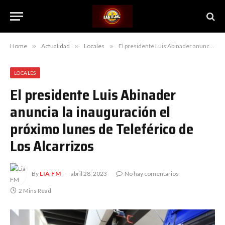
Home
»
Actualidad
»
Locales
»
El presidente Luis Abinader anuncia la inauguración el próximo lunes de Teleférico de Los Alcarrizos
LOCALES
El presidente Luis Abinader
anuncia la inauguración el
próximo lunes de Teleférico de
Los Alcarrizos
By
LIA FM
abril 28, 2023
No hay comentarios
2 Mins Read