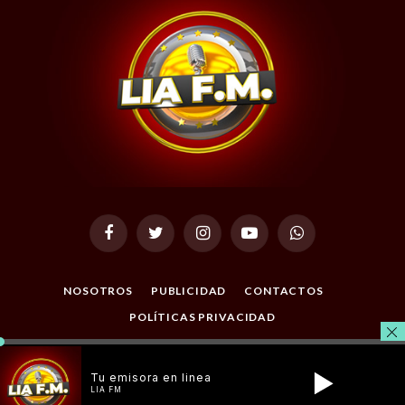
Facebook
Twitter
Instagram
YouTube
WhatsApp
NOSOTROS
PUBLICIDAD
CONTACTOS
POLÍTICAS PRIVACIDAD
© 2026 Todos los Derechos Reservados. Desarrollado por
Tu emisora en linea
Masterclic.Net
.
LIA FM