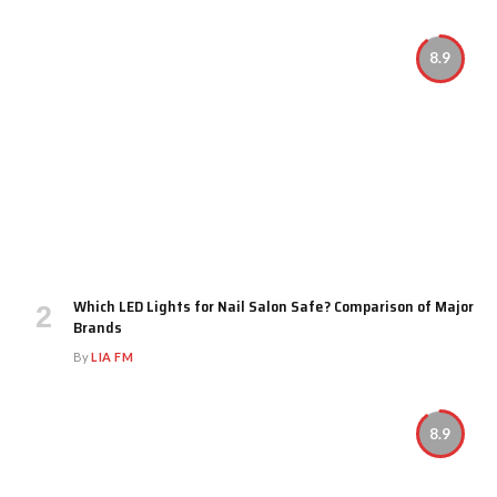
8.9
Which LED Lights for Nail Salon Safe? Comparison of Major
Brands
By
LIA FM
8.9