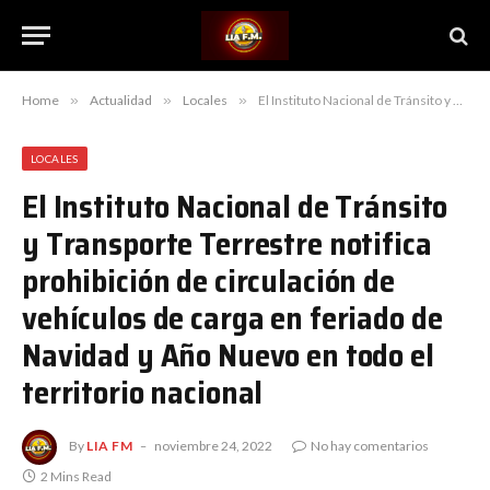
Home
»
Actualidad
»
Locales
»
El Instituto Nacional de Tránsito y Transporte Terrestre notifica prohibición de circulación de vehículos de carga en feriado de Navidad y Año Nuevo en todo el territorio nacional
LOCALES
El Instituto Nacional de Tránsito
y Transporte Terrestre notifica
prohibición de circulación de
vehículos de carga en feriado de
Navidad y Año Nuevo en todo el
territorio nacional
By
LIA FM
noviembre 24, 2022
No hay comentarios
2 Mins Read