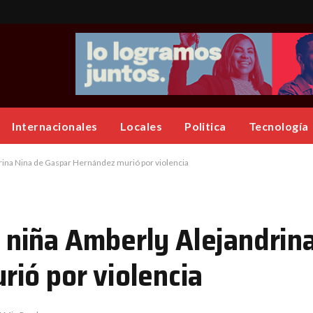
Internacionales
Locales
Politica
Tecnología
ndrina Nina de Gaspar Hernández murió por violencia
la niña Amberly Alejandrin
ió por violencia