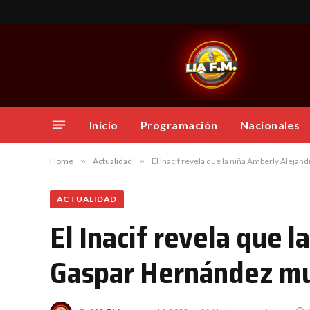
Inicio
Programación
Nacionales
Home
»
Actualidad
»
El Inacif revela que la niña Amberly Aleja
ACTUALIDAD
El Inacif revela que 
Gaspar Hernández mur